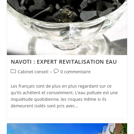
NAVOTI : EXPERT REVITALISATION EAU
Post
Commentaires
Cabinet conseil
0 commentaire
category:
de
la
Les français sont de plus en plus regardant sur ce
publication :
qu'ils achètent et consomment. L'eau polluée est une
inquiétude quotidienne, les risques même si ils
demeurent isolés sont pris avec…