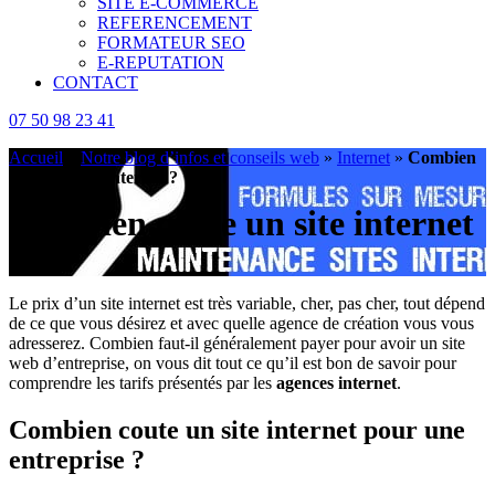
SITE E-COMMERCE
REFERENCEMENT
FORMATEUR SEO
E-REPUTATION
CONTACT
07 50 98 23 41
Accueil
»
Notre blog d’infos et conseils web
»
Internet
»
Combien
coute un site internet ?
Combien coute un site internet
?
Le prix d’un site internet est très variable, cher, pas cher, tout dépend
de ce que vous désirez et avec quelle agence de création vous vous
adresserez. Combien faut-il généralement payer pour avoir un site
web d’entreprise, on vous dit tout ce qu’il est bon de savoir pour
comprendre les tarifs présentés par les
agences internet
.
Combien coute un site internet pour une
entreprise ?