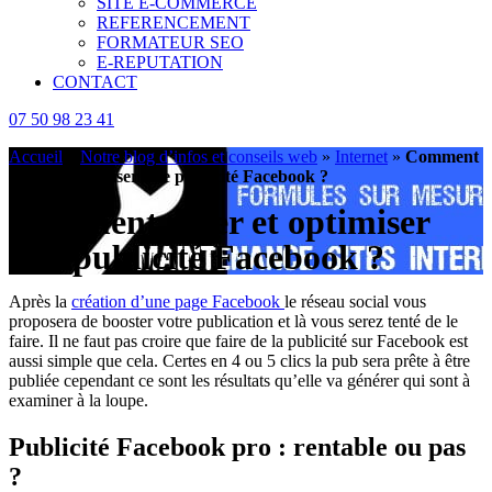
SITE E-COMMERCE
REFERENCEMENT
FORMATEUR SEO
E-REPUTATION
CONTACT
07 50 98 23 41
Accueil
»
Notre blog d’infos et conseils web
»
Internet
»
Comment
créer et optimiser une publicité Facebook ?
Comment créer et optimiser
une publicité Facebook ?
Après la
création d’une page Facebook
le réseau social vous
proposera de booster votre publication et là vous serez tenté de le
faire. Il ne faut pas croire que faire de la publicité sur Facebook est
aussi simple que cela. Certes en 4 ou 5 clics la pub sera prête à être
publiée cependant ce sont les résultats qu’elle va générer qui sont à
examiner à la loupe.
Publicité Facebook pro : rentable ou pas
?