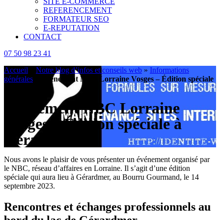
SITE E-COMMERCE
REFERENCEMENT
FORMATEUR SEO
E-REPUTATION
CONTACT
07 50 98 23 41
Accueil
»
Notre blog d’infos et conseils web
»
Informations
générales
»
Événement NBC Lorraine Vosges – Édition spéciale
à Gérardmer
Événement NBC Lorraine
Vosges – Édition spéciale à
Gérardmer
Nous avons le plaisir de vous présenter un événement organisé par
le NBC, réseau d’affaires en Lorraine. Il s’agit d’une édition
spéciale qui aura lieu à Gérardmer, au Bourru Gourmand, le 14
septembre 2023.
Rencontres et échanges professionnels au
bord du lac de Gérardmer