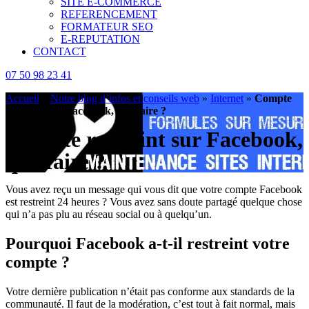
SITE E-COMMERCE
REFERENCEMENT
FORMATEUR SEO
E-REPUTATION
CONTACT
07 50 98 23 41
Accueil
»
Notre blog d’infos et conseils web
»
Internet
»
Compte
restreint sur Facebook, que faire ?
Compte restreint sur Facebook,
que faire ?
Vous avez reçu un message qui vous dit que votre compte Facebook
est restreint 24 heures ? Vous avez sans doute partagé quelque chose
qui n’a pas plu au réseau social ou à quelqu’un.
Pourquoi Facebook a-t-il restreint votre
compte ?
Votre dernière publication n’était pas conforme aux standards de la
communauté. Il faut de la modération, c’est tout à fait normal, mais