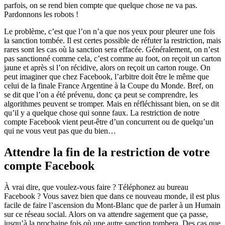
parfois, on se rend bien compte que quelque chose ne va pas.
Pardonnons les robots !
Le problème, c’est que l’on n’a que nos yeux pour pleurer une fois
la sanction tombée. Il est certes possible de réfuter la restriction, mais
rares sont les cas où la sanction sera effacée. Généralement, on n’est
pas sanctionné comme cela, c’est comme au foot, on reçoit un carton
jaune et après si l’on récidive, alors on reçoit un carton rouge. On
peut imaginer que chez Facebook, l’arbitre doit être le même que
celui de la finale France Argentine à la Coupe du Monde. Bref, on
se dit que l’on a été prévenu, donc ça peut se comprendre, les
algorithmes peuvent se tromper. Mais en réfléchissant bien, on se dit
qu’il y a quelque chose qui sonne faux. La restriction de notre
compte Facebook vient peut-être d’un concurrent ou de quelqu’un
qui ne vous veut pas que du bien…
Attendre la fin de la restriction de votre
compte Facebook
À
vrai dire, que voulez-vous faire ? Téléphonez au bureau
Facebook ? Vous savez bien que dans ce nouveau monde, il est plus
facile de faire l’ascension du Mont-Blanc que de parler à un Humain
sur ce réseau social. Alors on va attendre sagement que ça passe,
jusqu’à la prochaine fois où une autre sanction tombera. Des cas que